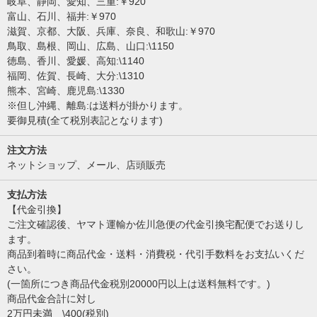
岐阜、静岡、愛知、三重:￥920
富山、石川、福井:￥970
滋賀、京都、大阪、兵庫、奈良、和歌山:￥970
鳥取、島根、岡山、広島、山口:\1150
徳島、香川、愛媛、高知:\1140
福岡、佐賀、長崎、大分:\1310
熊本、宮崎、鹿児島:\1330
※但し沖縄、離島:は送料が掛かります。
要御見積(全て税別表記となります)
注文方法
ネットショップ、メール、店頭販売
支払方法
【代金引換】
ご注文確認後、ヤマト運輸か佐川急便の代金引換宅配便でお送りし
ます。
商品到着時に商品代金・送料・消費税・代引手数料をお支払いくだ
さい。
(一箇所につき商品代金税別20000円以上は送料無料です。)
商品代金合計に対し
2万円未満 \400(税別)