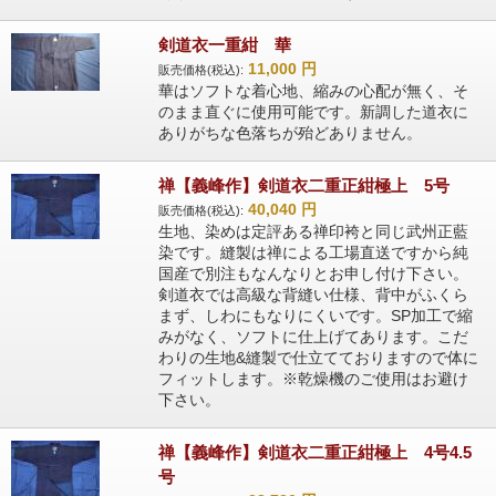
剣道衣一重紺 華
11,000
円
販売価格(税込):
華はソフトな着心地、縮みの心配が無く、そ
のまま直ぐに使用可能です。新調した道衣に
ありがちな色落ちが殆どありません。
禅【義峰作】剣道衣二重正紺極上 5号
40,040
円
販売価格(税込):
生地、染めは定評ある禅印袴と同じ武州正藍
染です。縫製は禅による工場直送ですから純
国産で別注もなんなりとお申し付け下さい。
剣道衣では高級な背縫い仕様、背中がふくら
まず、しわにもなりにくいです。SP加工で縮
みがなく、ソフトに仕上げてあります。こだ
わりの生地&縫製で仕立てておりますので体に
フィットします。※乾燥機のご使用はお避け
下さい。
禅【義峰作】剣道衣二重正紺極上 4号4.5
号