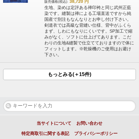
38,720
円
販売価格(税込):
生地、染めは定評ある禅印袴と同じ武州正藍
染です。縫製は禅による工場直送ですから純
国産で別注もなんなりとお申し付け下さい。
剣道衣では高級な背縫い仕様、背中がふくら
まず、しわにもなりにくいです。SP加工で縮
みがなく、ソフトに仕上げてあります。こだ
わりの生地&縫製で仕立てておりますので体に
フィットします。※乾燥機のご使用はお避け
下さい。
もっとみる(＋15件)
当サイトについて
お問い合わせ
特定商取引に関する表記
プライバシーポリシー