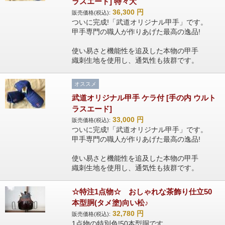
ラスエード] 特々大
36,300
円
販売価格(税込):
ついに完成!「武道オリジナル甲手」です。
甲手専門の職人が作りあげた最高の逸品!
使い易さと機能性を追及した本物の甲手
織刺生地を使用し、通気性も抜群です。
オススメ
武道オリジナル甲手 ケラ付 [手の内 ウルト
ラスエード]
33,000
円
販売価格(税込):
ついに完成!「武道オリジナル甲手」です。
甲手専門の職人が作りあげた最高の逸品!
使い易さと機能性を追及した本物の甲手
織刺生地を使用し、通気性も抜群です。
☆特注1点物☆ おしゃれな茶飾り仕立50
本型胴(タメ塗)向い松♪
32,780
円
販売価格(税込):
1点物の特別色!50本型胴です。