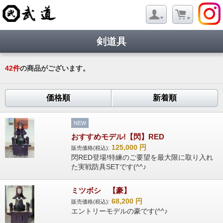
剣道具
42
件
の商品がございます。
価格順
新着順
NEW
おすすめモデル!【閃】RED
125,000
円
販売価格(税込):
閃RED登場!特練のご要望を最大限に取り入れ
た実戦防具SETです(^^♪
ミツボシ 【豪】
68,200
円
販売価格(税込):
エントリーモデルの豪です(^^♪