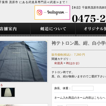
千葉県 茂原市 にある武道具専門店≪武道≫まで！
【本店】千葉県茂原市高師36
袴テトロン黒、紺、白小学
販売価格(税込)：
7,260
円
関連カテゴリ：
剣道具
>
袴(はかま)
テトロン袴です。
黒、白、紺が御座いますのでご選択下さい
する
身長、体重：
ネーム入れ商品のネーム内容はこちらへ