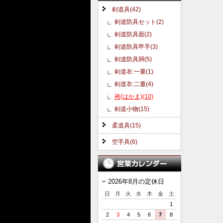
剣道具(42)
剣道防具セット(2)
剣道防具面(2)
剣道防具甲手(3)
剣道防具胴(5)
剣道衣:一重(1)
剣道衣:二重(4)
袴(はかま)(10)
剣道小物(15)
柔道具(15)
空手具(6)
2026年8月の定休日
日
月
火
水
木
金
土
1
2
3
4
5
6
7
8