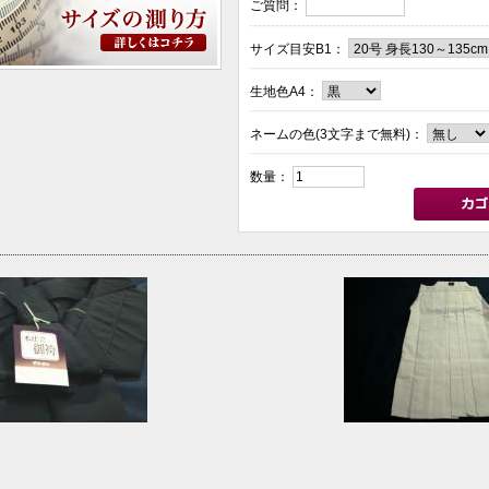
ご質問：
サイズ目安B1：
生地色A4：
ネームの色(3文字まで無料)：
数量：