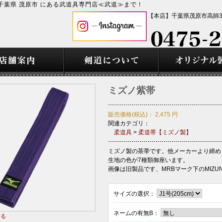
千葉県 茂原市 にある武道具専門店≪武道≫まで！
【本店】千葉県茂原市高師36
ミズノ紫帯
販売価格(税込)：
2,475
円
関連カテゴリ：
柔道具
>
柔道帯【ミズノ製】
ミズノ製の茶帯です。他メーカーより締め
生地の色が7種類御座います。
画像は旧製品です、MRBマーク下のMIZU
サイズの選択：
ネームの有無B：
する