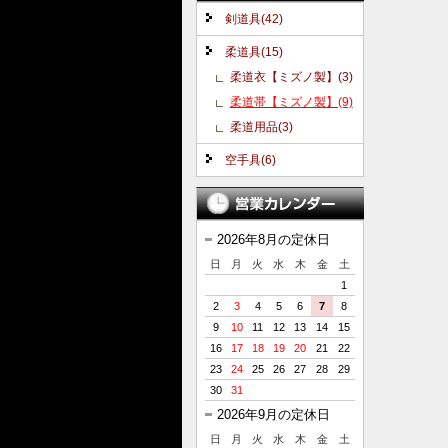
剣道具(42)
柔道具(15)
柔道衣【ミズノ製】(3)
柔道帯【ミズノ製】(9)
柔道用品(3)
空手具(6)
2026年8月の定休日
日
月
火
水
木
金
土
1
2
3
4
5
6
7
8
9
10
11
12
13
14
15
16
17
18
19
20
21
22
23
24
25
26
27
28
29
30
31
2026年9月の定休日
日
月
火
水
木
金
土